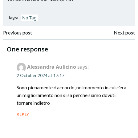
Tags:
No Tag
Post
Post
Previous post
Next post
navigation
navigation
One response
Alessandra Aulicino
says:
2 October 2024 at 17:17
Sono pienamente d’accordo, nel momento in cui c’era
un miglioramento non si sa perchè siamo dovuti
tornare indietro
REPLY