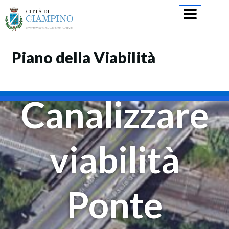
Skip
to
content
Piano della Viabilità
Canalizzare
viabilità
Ponte