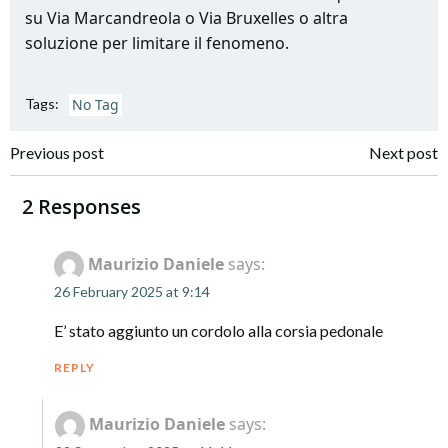
su Via Marcandreola o Via Bruxelles o altra
soluzione per limitare il fenomeno.
Tags:
No Tag
Post
Post
Previous post
Next post
navigation
navigation
2 Responses
Maurizio Daniele
says:
26 February 2025 at 9:14
E’ stato aggiunto un cordolo alla corsia pedonale
REPLY
Maurizio Daniele
says: