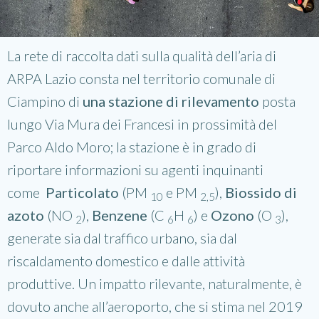
La rete di raccolta dati sulla qualità dell’aria di
ARPA Lazio consta nel territorio comunale di
Ciampino di
una
stazione di rilevamento
posta
lungo Via Mura dei Francesi in prossimità del
Parco Aldo Moro; la stazione è in grado di
riportare informazioni su agenti inquinanti
come
Particolato
(PM
e PM
),
Biossido di
10
2,5
azoto
(NO
),
Benzene
(C
H
) e
Ozono
(O
),
2
6
6
3
generate sia dal traffico urbano, sia dal
riscaldamento domestico e dalle attività
produttive. Un impatto rilevante, naturalmente, è
dovuto anche all’aeroporto, che si stima nel 2019