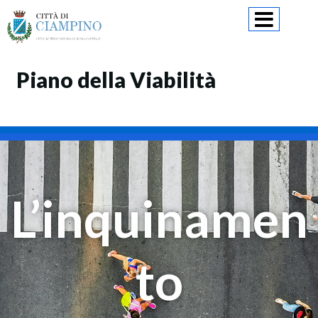
Skip
to
content
Piano della Viabilità
L’inquinamen
to