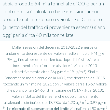
abbia prodotto 64 mila tonnellate
di CO
: per un
2
confronto, si è calcolato che le emissioni annue
prodotte dall’intero parco veicolare di Ciampino
(al netto del traffico di provenienza esterna) siano
oggi pari a circa 40 mila tonnellate.
Dalle rilevazioni del decennio 2013-2022 emerge un
andamento decrescente del valore medio annuo di PM
e
10
PM
fino al periodo pandemico, dopodiché si assiste a un
2.5
incremento fino ritornare al valore iniziale del 2013
3
3
(rispettivamente circa 26 µg/m
e 18
µg/m
). Simile
l’andamento medio annuo della NO2, che decresce dal 2015,
toccando un minimo nel 2021 con un valore pari a 18.69, valore
che poi si porta a 24.65 (diminuzione dell’11.97% dal 2013).
Valore ridotto del Benzene, che dopo un andamento
3
altalenante, diminuisce del 18.78% (da 1.20
µg/m
a 0.97
µg/m
3
3
). Le
giornate di superamento del limite
giornaliero di 50 µg/m